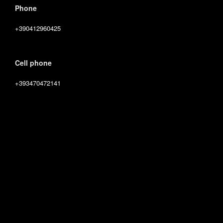
Phone
+390412960425
Cell phone
+393470472141