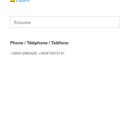
Español
Buscar:
Phone / Téléphone / Teléfono
+390412960425 +393470472141