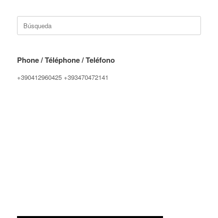
Buscar:
Phone / Téléphone / Teléfono
+390412960425 +393470472141