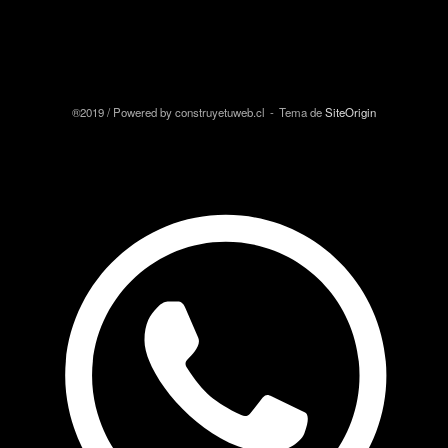
®2019 / Powered by construyetuweb.cl
Tema de
SiteOrigin