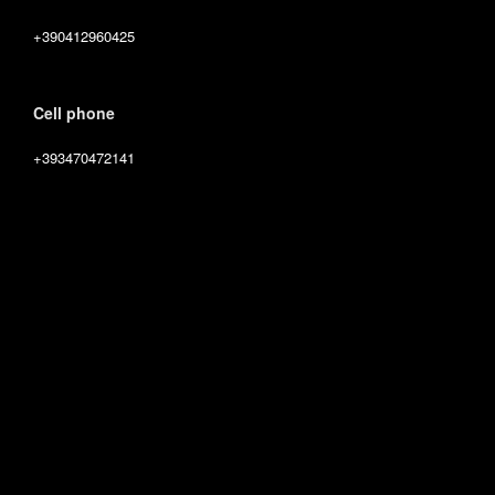
+390412960425
Cell phone
+393470472141